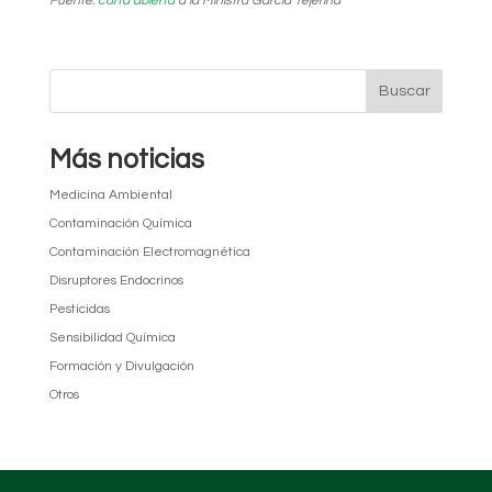
Fuente:
carta abierta
a la Ministra García Tejerina
Más noticias
Medicina Ambiental
Contaminación Química
Contaminación Electromagnética
Disruptores Endocrinos
Pesticidas
Sensibilidad Química
Formación y Divulgación
Otros