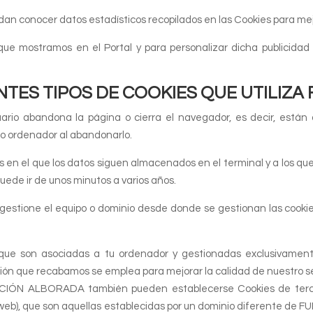
an conocer datos estadísticos recopilados en las Cookies para mejor
 que mostramos en el Portal y para personalizar dicha publicida
NTES TIPOS DE COOKIES QUE UTILIZ
ario abandona la página o cierra el navegador, es decir, están
o ordenador al abandonarlo.
s en el que los datos siguen almacenados en el terminal y a los q
puede ir de unos minutos a varios años.
e gestione el equipo o dominio desde donde se gestionan las cooki
s que son asociadas a tu ordenador y gestionadas exclusiva
ión que recabamos se emplea para mejorar la calidad de nuestro se
ACIÓN ALBORADA también pueden establecerse Cookies de tercero
tio web), que son aquellas establecidas por un dominio diferente 