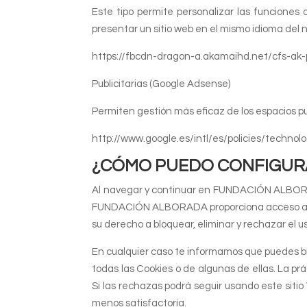
Este tipo permite personalizar las funciones
presentar un sitio web en el mismo idioma del 
https://fbcdn-dragon-a.akamaihd.net/cfs-a
Publicitarias (Google Adsense)
Permiten gestión más eficaz de los espacios pu
http://www.google.es/intl/es/policies/technol
¿CÓMO PUEDO CONFIGURA
Al navegar y continuar en FUNDACIÓN ALBORADA
FUNDACIÓN ALBORADA proporciona acceso a esta 
su derecho a bloquear, eliminar y rechazar el
En cualquier caso te informamos que puedes blo
todas las Cookies o de algunas de ellas. La p
Si las rechazas podrá seguir usando este sitio
menos satisfactoria.