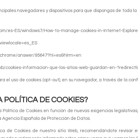
rincipales navegadores y dispositivos para que dispongas de toda l
ft.com/es-ES/windows7/How-to-manage-cookies-in-Internet-Explore
7?viewlocale=es_ES
om/chrome/answer/95647?hl=es&hlrm=en
/es/kb/cookies-informacion-que-los-sitios-web-guardan-en-?redire
a el uso de cookies (opt-out), en su navegador, a través de la co
 POLÍTICA DE COOKIES?
tica de Cookies en función de nuevas exigencias legislativas, 
r la Agencia Española de Protección de Datos.
lítica de Cookies de nuestro sitio Web, recomendándote revisar 