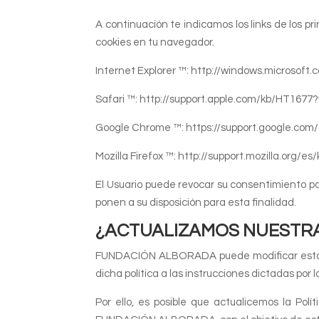
A continuación te indicamos los links de los p
cookies en tu navegador.
Internet Explorer ™: http://windows.microso
Safari ™: http://support.apple.com/kb/HT167
Google Chrome ™: https://support.google.c
Mozilla Firefox ™: http://support.mozilla.org
El Usuario puede revocar su consentimiento par
ponen a su disposición para esta finalidad.
¿ACTUALIZAMOS NUESTRA
FUNDACIÓN ALBORADA puede modificar esta Polí
dicha política a las instrucciones dictadas po
Por ello, es posible que actualicemos la Po