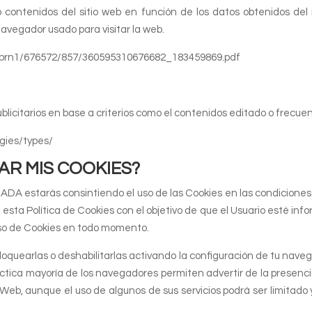
 o contenidos del sitio web en función de los datos obtenidos 
navegador usado para visitar la web.
k-prn1/676572/857/360595310676682_183459869.pdf
blicitarios en base a criterios como el contenidos editado o frecue
ogies/types/
R MIS COOKIES?
 estarás consintiendo el uso de las Cookies en las condiciones c
Política de Cookies con el objetivo de que el Usuario esté inform
 uso de Cookies en todo momento.
quearlas o deshabilitarlas activando la configuración de tu naveg
ráctica mayoría de los navegadores permiten advertir de la prese
 Web, aunque el uso de algunos de sus servicios podrá ser limitado 