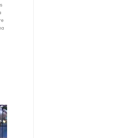
os
a
re
na