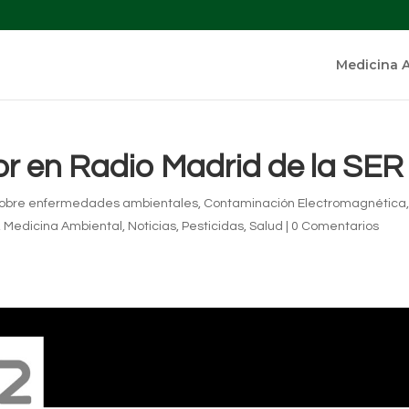
Medicina 
jor en Radio Madrid de la SER
 sobre enfermedades ambientales
,
Contaminación Electromagnética
,
Medicina Ambiental
,
Noticias
,
Pesticidas
,
Salud
|
0 Comentarios