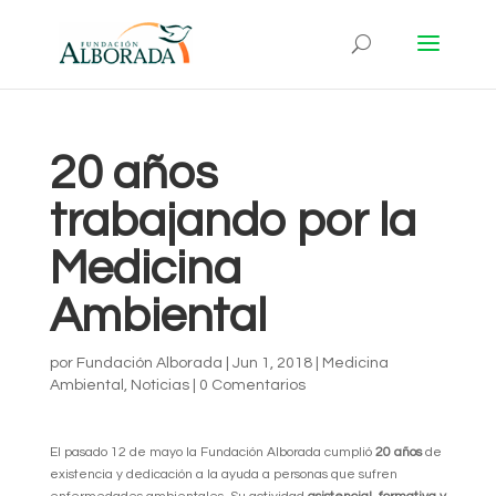
20 años
trabajando por la
Medicina
Ambiental
por
Fundación Alborada
|
Jun 1, 2018
|
Medicina
Ambiental
,
Noticias
|
0 Comentarios
El pasado 12 de mayo la Fundación Alborada cumplió
20 años
de
existencia y dedicación a la ayuda a personas que sufren