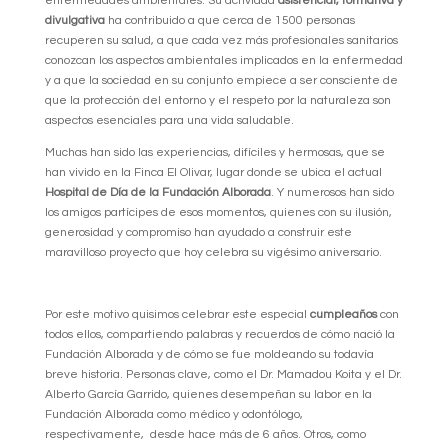
enfermedades ambientales. Su actividad
asistencial, formativa y
divulgativa
ha contribuido a que cerca de 1500 personas
recuperen su salud, a que cada vez más profesionales sanitarios
conozcan los aspectos ambientales implicados en la enfermedad
y a que la sociedad en su conjunto empiece a ser consciente de
que la protección del entorno y el respeto por la naturaleza son
aspectos esenciales para una vida saludable.
Muchas han sido las experiencias, difíciles y hermosas, que se
han vivido en la Finca El Olivar, lugar donde se ubica el actual
Hospital de Día de la Fundación Alborada
. Y numerosos han sido
los amigos partícipes de esos momentos, quienes con su ilusión,
generosidad y compromiso han ayudado a construir este
maravilloso proyecto que hoy celebra su vigésimo aniversario.
Por este motivo quisimos celebrar este especial
cumpleaños
con
todos ellos, compartiendo palabras y recuerdos de cómo nació la
Fundación Alborada y de cómo se fue moldeando su todavía
breve historia. Personas clave, como el Dr. Mamadou Koita y el Dr.
Alberto García Garrido, quienes desempeñan su labor en la
Fundación Alborada como médico y odontólogo,
respectivamente, desde hace más de 6 años. Otros, como