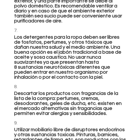
exterior, y una parte importante se debe al
polvo doméstico. Es recomendable ventilar a
diario y en caso de que el ambiente exterior
también sea sucio puede ser conveniente usar
purificadores de aire.
Los detergentes para la ropa deben ser libres
de fosfatos, perfumes, y otros tóxicos que
dañan nuestra salud y el medio ambiente. Una
buena opción es el jabón tradicional a base de
aceite y sosa caustica. No usar nunca
suavizantes ya que presentan hasta
8 sustancias neurotóxicas diferentes que
pueden entrar en nuestro organismo por
inhalación o por el contacto con la piel.
Descartar los productos con fragancias de la
lista de la compra: perfumes, cremas,
desodorantes, geles de ducha, etc. existen en
el mercado alternativas sin fragancias que
permiten evitar alergias y sensibilidades.
Utilizar mobiliario libre de disruptores endocrinos
y otras sustancias toxicas. Pinturas, barnices,
retardantes de llama, etc. son productos con los