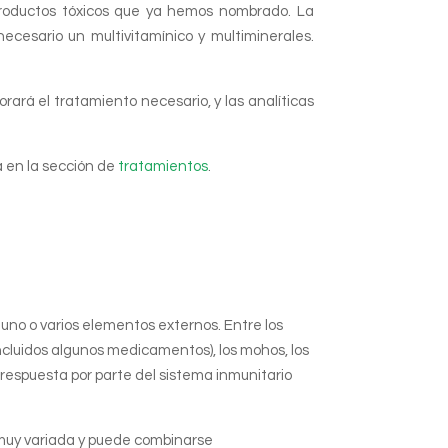
roductos tóxicos que ya hemos nombrado. La
ecesario un multivitamínico y multiminerales.
rará el tratamiento necesario, y las analíticas
a en la sección de
tratamientos
.
no o varios elementos externos. Entre los
incluidos algunos medicamentos), los mohos, los
respuesta por parte del sistema inmunitario
 muy variada y puede combinarse