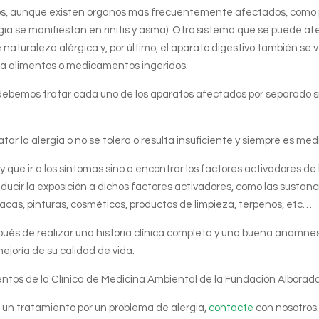
s, aunque existen órganos más frecuentemente afectados, como pu
a se manifiestan en rinitis y asma). Otro sistema que se puede afec
 naturaleza alérgica y, por último, el aparato digestivo también s
 a alimentos o medicamentos ingeridos.
o debemos tratar cada uno de los aparatos afectados por separado s
tar la alergia o no se tolera o resulta insuficiente y siempre es m
ue ir a los síntomas sino a encontrar los factores activadores de la
ucir la exposición a dichos factores activadores, como las sustan
acas, pinturas, cosméticos, productos de limpieza, terpenos, etc…
ués de realizar una historia clínica completa y una buena anamnesi
ejoría de su calidad de vida.
ntos de la Clínica de Medicina Ambiental de la Fundación Alborad
un tratamiento por un problema de alergia,
contacte
con nosotros