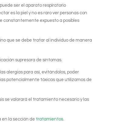
ede ser el aparato respiratorio
tar es la piel y no es raro ver personas con
e ve constantemente expuesto a posibles
ino que se debe tratar al individuo de manera
edicación supresora de síntomas.
s alergias para así, evitándolos, poder
cias potencialmente tóxicas que utilizamos de
s se valorará el tratamiento necesario y las
a en la sección de
tratamientos
.
.