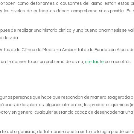
 conocen como detonantes o causantes del asma están estos p
 los niveles de nutrientes deben comprobarse si es posible. Es n
ués de realizar una historia clínica y una buena anamnesis se valo
d de vida.
ntos de la Clínica de Medicina Ambiental de la Fundación Alborad
 un tratamiento por un problema de asma,
contacte
con nosotros.
algunas personas que hace que respondan de manera exagerada a u
pólenes de las plantas, algunos alimentos, los productos químicos (
nsecto y en general cualquier sustancia capaz de desencadenar una 
te del organismo, de tal manera que la sintomatología puede ser