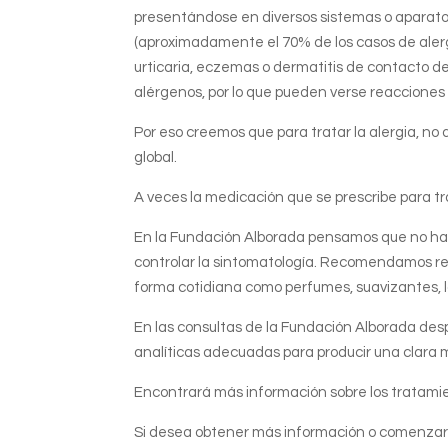
presentándose en diversos sistemas o aparato
(aproximadamente el 70% de los casos de alergi
urticaria, eczemas o dermatitis de contacto de
alérgenos, por lo que pueden verse reacciones
Por eso creemos que para tratar la alergia, n
global.
A veces la medicación que se prescribe para tra
En la Fundación Alborada pensamos que no hay q
controlar la sintomatología. Recomendamos red
forma cotidiana como perfumes, suavizantes, l
En las consultas de la Fundación Alborada desp
analíticas adecuadas para producir una clara m
Encontrará más información sobre los tratamie
Si desea obtener más información o comenzar 