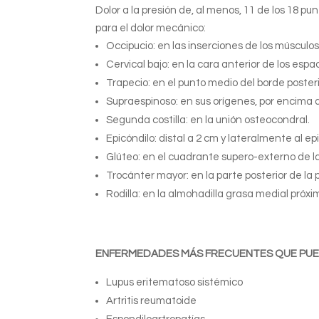
Dolor a la presión de, al menos, 11 de los 18 
para el dolor mecánico:
Occipucio: en las inserciones de los músculos
Cervical bajo: en la cara anterior de los espa
Trapecio: en el punto medio del borde posteri
Supraespinoso: en sus orígenes, por encima d
Segunda costilla: en la unión osteocondral.
Epicóndilo: distal a 2 cm y lateralmente al ep
Glúteo: en el cuadrante supero-externo de l
Trocánter mayor: en la parte posterior de la 
Rodilla: en la almohadilla grasa medial próxima
ENFERMEDADES MÁS FRECUENTES QUE PUED
Lupus eritematoso sistémico
Artritis reumatoide