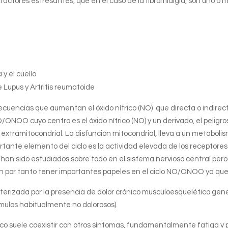
actores estresantes, que en el caso de la fibromialgia, son uno o m
y el cuello
upus y Artritis reumatoide
ecuencias que aumentan el óxido nítrico (NO) que directa o indire
ONOO cuyo centro es el óxido nítrico (NO) y un derivado, el peligr
extramitocondrial. La disfunción mitocondrial, lleva a un metabolis
portante elemento del ciclo es la actividad elevada de los receptore
an sido estudiados sobre todo en el sistema nervioso central pero 
 por tanto tener importantes papeles en el ciclo NO/ONOO ya que 
terizada por la presencia de dolor crónico musculoesquelético gener
tímulos habitualmente no dolorosos).
ónico suele coexistir con otros síntomas, fundamentalmente fatiga