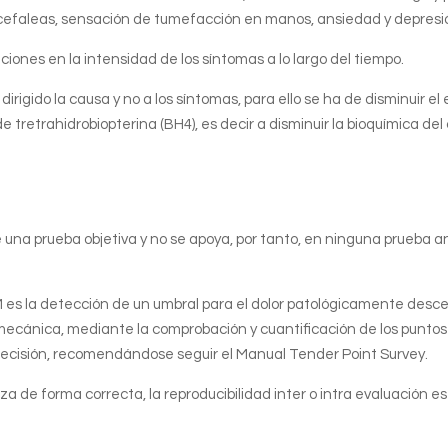
ar, cefaleas, sensación de tumefacción en manos, ansiedad y depre
aciones en la intensidad de los síntomas a lo largo del tiempo.
igido la causa y no a los síntomas, para ello se ha de disminuir el 
 tretrahidrobiopterina (BH4), es decir a disminuir la bioquímica del c
a de una prueba objetiva y no se apoya, por tanto, en ninguna prueba
 es la detección de un umbral para el dolor patológicamente desc
ón mecánica, mediante la comprobación y cuantificación de los puntos
recisión, recomendándose seguir el Manual Tender Point Survey.
liza de forma correcta, la reproducibilidad inter o intra evaluación e