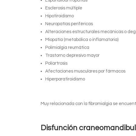
Espondiloartropatías
Esclerosis múltiple
Hipotiroidismo
Neuropatías periféricas
Alteraciones estructurales mecánicas o deg
Miopatía (metabólica o inflamatoria)
Polimialgia reumática
Trastorno depresivo mayor
Poliartrosis
Afectaciones musculares por fármacos
Hiperparatiroidismo
Muy relacionada con la fibromialgia se encuent
Disfunción craneomandibula