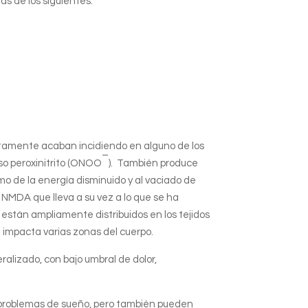
ás de los siguientes:
ctamente acaban incidiendo en alguno de los
–
oso peroxinitrito (ONOO
). También produce
mo de la energía disminuido y al vaciado de
s NMDA que lleva a su vez a lo que se ha
están ampliamente distribuidos en los tejidos
impacta varias zonas del cuerpo.
alizado, con bajo umbral de dolor,
 y problemas de sueño, pero también pueden