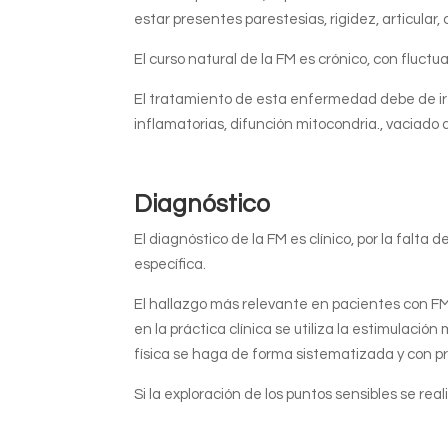
estar presentes parestesias, rigidez, articul
El curso natural de la FM es crónico, con fluctu
El tratamiento de esta enfermedad debe de ir dir
inflamatorias, difunción mitocondria., vaciado de
Diagnóstico
El diagnóstico de la FM es clínico, por la falt
específica.
El hallazgo más relevante en pacientes con FM
en la práctica clínica se utiliza la estimulaci
física se haga de forma sistematizada y con p
Si la exploración de los puntos sensibles se rea