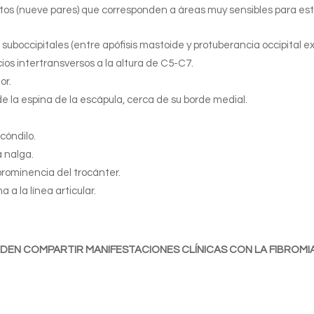
puntos (nueve pares) que corresponden a áreas muy sensibles para es
 suboccipitales (entre apófisis mastoide y protuberancia occipital ex
cios intertransversos a la altura de C5-C7.
or.
e la espina de la escápula, cerca de su borde medial.
icóndilo.
a nalga.
prominencia del trocánter.
 a la línea articular.
EN COMPARTIR MANIFESTACIONES CLÍNICAS CON LA FIBROMI