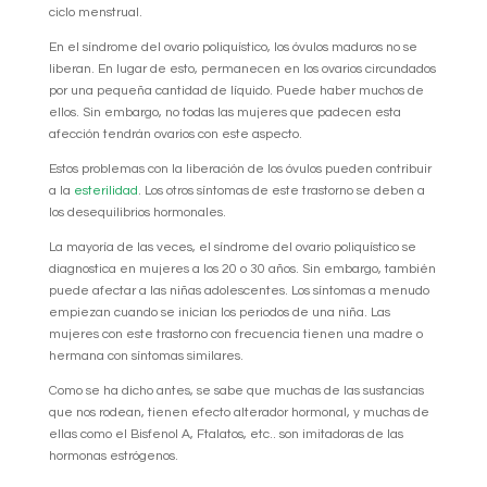
ciclo menstrual.
En el síndrome del ovario poliquístico, los óvulos maduros no se
liberan. En lugar de esto, permanecen en los ovarios circundados
por una pequeña cantidad de líquido. Puede haber muchos de
ellos. Sin embargo, no todas las mujeres que padecen esta
afección tendrán ovarios con este aspecto.
Estos problemas con la liberación de los óvulos pueden contribuir
a la
esterilidad
. Los otros síntomas de este trastorno se deben a
los desequilibrios hormonales.
La mayoría de las veces, el síndrome del ovario poliquístico se
diagnostica en mujeres a los 20 o 30 años. Sin embargo, también
puede afectar a las niñas adolescentes. Los síntomas a menudo
empiezan cuando se inician los periodos de una niña. Las
mujeres con este trastorno con frecuencia tienen una madre o
hermana con síntomas similares.
Como se ha dicho antes, se sabe que muchas de las sustancias
que nos rodean, tienen efecto alterador hormonal, y muchas de
ellas como el Bisfenol A, Ftalatos, etc.. son imitadoras de las
hormonas estrógenos.