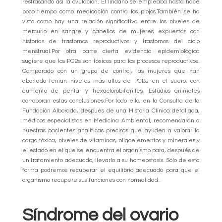
restrasando así la ovulación. El lindano se empleaba hasta hace
poco tiempo como medicación contra los piojos.También se ha
visto como hay una relación significativa entre los niveles de
mercurio en sangre y cabellos de mujeres expuestas con
historias de trastornos reproductivos y trastornos del ciclo
menstrual.Por otra parte cierta evidencia epidemiológica
sugiere que los PCBs son tóxicos para los procesos reproductivos.
Comparado con un grupo de control, las mujeres que han
abortado tenían niveles más altos de PCBs en el suero, con
aumento de penta- y hexaclorobifeniles. Estudios animales
corroboran estas conclusiones.Por todo ello, en la Consulta de la
Fundación Alborada, después de una Historia Clínica detallada,
médicos especialistas en Medicina Ambiental, recomendarán a
nuestras pacientes analíticas precisas que ayuden a valorar la
carga tóxica, niveles de vitaminas, oligoelementos y minerales y
el estado en el que se encuentra el organismo para, después de
un tratamiento adecuado, llevarlo a su homeostasis. Sólo de esta
forma podremos recuperar el equilibrio adecuado para que el
organismo recupere sus funciones con normalidad.
Síndrome del ovario